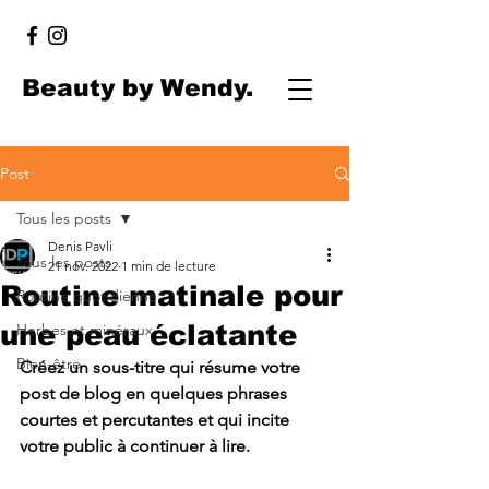
Beauty by Wendy.
Post
Tous les posts
Denis Pavli
Tous les posts
21 nov. 2022
1 min de lecture
Routine matinale pour
Routine quotidienne
une peau éclatante
Herbes et minéraux
Bien-être
Créez un sous-titre qui résume votre 
post de blog en quelques phrases 
courtes et percutantes et qui incite 
votre public à continuer à lire.